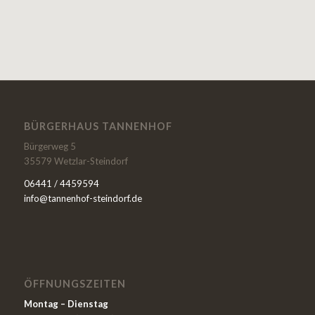
BÜRGERHAUS TANNENHOF
Bürgerweg 5
35579 Wetzlar-Steindorf
06441 / 4459594
info@tannenhof-steindorf.de
ÖFFNUNGSZEITEN
Montag –
Dienstag