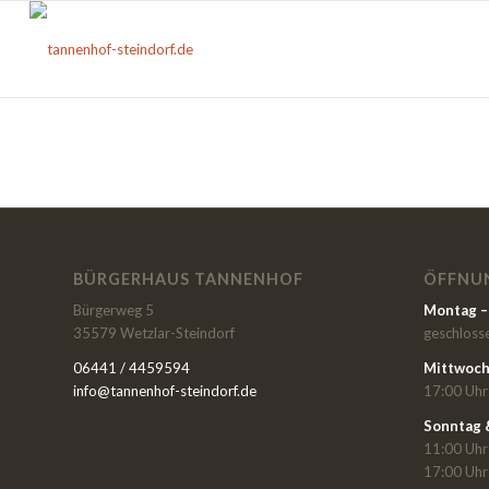
BÜRGERHAUS TANNENHOF
ÖFFNU
Bürgerweg 5
Montag 
35579 Wetzlar-Steindorf
geschloss
06441 / 4459594
Mittwoch
info@tannenhof-steindorf.de
17:00 Uhr
Sonntag 
11:00 Uhr
17:00 Uhr