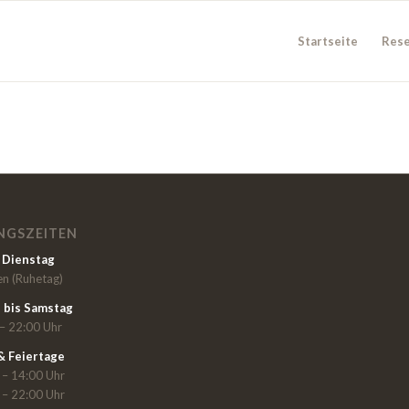
Startseite
Rese
NGSZEITEN
–
Dienstag
en (Ruhetag)
 bis
Samstag
– 22:00 Uhr
& Feiertage
 – 14:00 Uhr
 – 22:00 Uhr